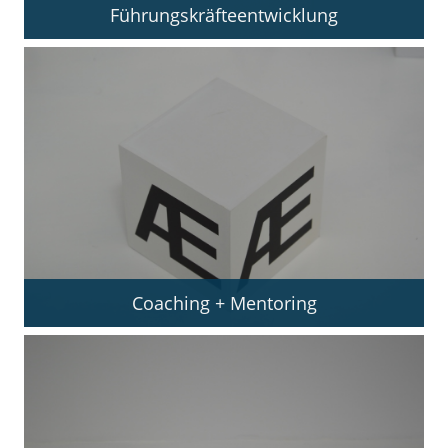
Führungskräfteentwicklung
Coaching + Mentoring